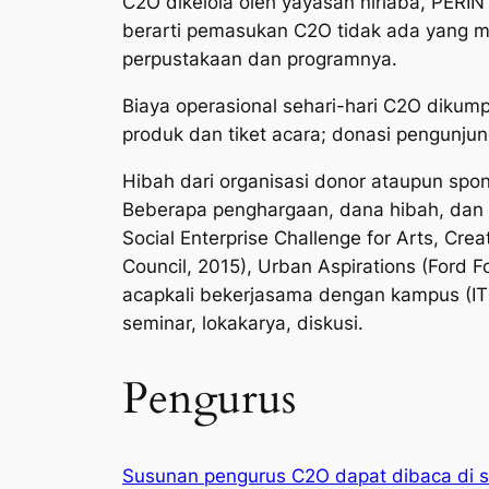
C2O dikelola oleh yayasan nirlaba, PERI
berarti pemasukan C2O tidak ada yang m
perpustakaan dan programnya.
Biaya operasional sehari-hari C2O dikum
produk dan tiket acara; donasi pengunjung;
Hibah dari organisasi donor ataupun spons
Beberapa penghargaan, dana hibah, dan sp
Social Enterprise Challenge for Arts, Crea
Council, 2015), Urban Aspirations (Ford 
acapkali bekerjasama dengan kampus (ITS
seminar, lokakarya, diskusi.
Pengurus
Susunan pengurus C2O dapat dibaca di s