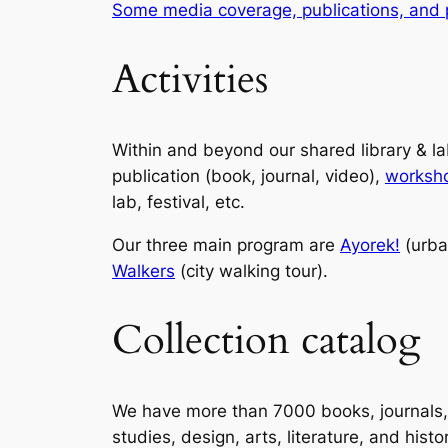
Some media coverage, publications, and 
Activities
Within and beyond our shared library & l
publication (book, journal, video),
worksh
lab, festival, etc.
Our three main program are
Ayorek!
(urba
Walkers
(city walking tour).
Collection catalog
We have more than 7000 books, journals, z
studies, design, arts, literature, and his