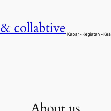
& collabtive
Kabar
Kegiatan
Kea
About us