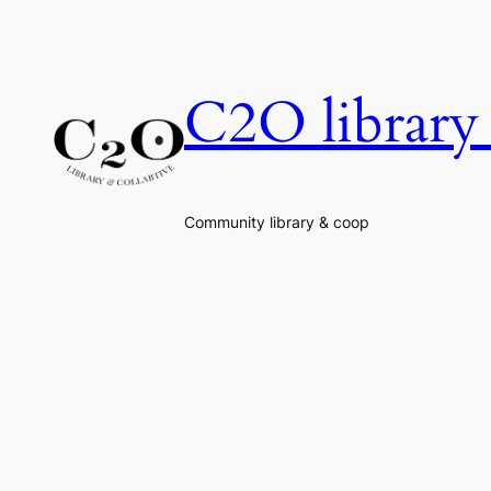
Skip
to
content
C2O library 
Community library & coop