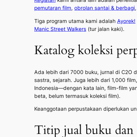
Kegiatan
kami antara lain adalah penelitia
pemutaran film
,
obrolan santai & berbagi
Tiga program utama kami adalah
Ayorek!
Manic Street Walkers
(tur jalan kaki).
Katalog koleksi per
Ada lebih dari 7000 buku, jurnal di C2O 
sastra, sejarah. Juga lebih dari 1,000 fi
Indonesia—dengan kata lain, film-film ya
beta, belum termasuk koleksi film).
Keanggotaan perpustakaan diperlukan u
Titip jual buku dan