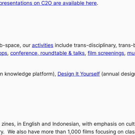
presentations on C2O are available here
.
ab-space, our
activities
include trans-disciplinary, trans
ops
,
conference, roundtable & talks
,
film screenings
,
mu
n knowledge platform),
Design It Yourself
(annual desig
ines, in English and Indonesian, with emphasis on cult
tory. We also have more than 1,000 films focusing on cla