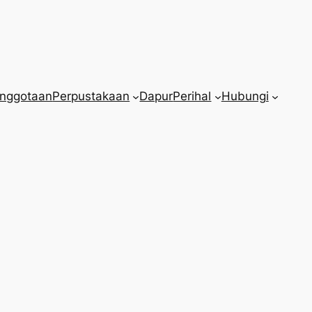
nggotaan
Perpustakaan
Dapur
Perihal
Hubungi