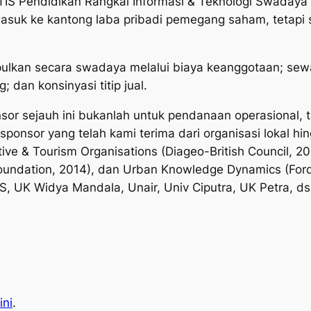
NTIS Pendidikan Rangkai Informasi & Teknologi Swadaya
asuk ke kantong laba pribadi pemegang saham, tetapi 
pulkan secara swadaya melalui biaya keanggotaan; sewa
 dan konsinyasi titip jual.
or sejauh ini bukanlah untuk pendanaan operasional, ta
onsor yang telah kami terima dari organisasi lokal hing
tive & Tourism Organisations (Diageo-British Council, 201
Foundation, 2014), dan Urban Knowledge Dynamics (Ford 
, UK Widya Mandala, Unair, Univ Ciputra, UK Petra, ds
ini
.