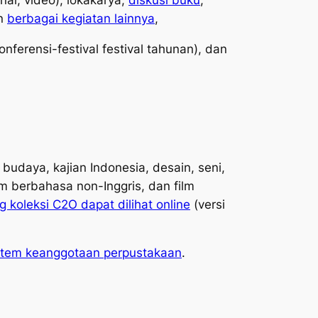
nal, video), lokakarya,
diskusi buku
,
an
berbagai kegiatan lainnya
,
onferensi-festival festival tahunan), dan
budaya, kajian Indonesia, desain, seni,
lm berbahasa non-Inggris, dan film
g koleksi C2O dapat dilihat online
(versi
stem keanggotaan perpustakaan
.