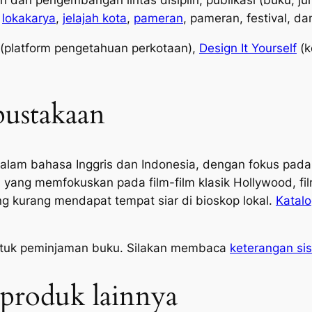
n dan pengembangan lintas disiplin, publikasi (buku, jur
,
lokakarya
,
jelajah kota
,
pameran
, pameran, festival, d
(platform pengetahuan perkotaan),
Design It Yourself
(k
pustakaan
dalam bahasa Inggris dan Indonesia, dengan fokus pada 
lm, yang memfokuskan pada film-film klasik Hollywood, fi
ng kurang mendapat tempat siar di bioskop lokal.
Katalo
ntuk peminjaman buku. Silakan membaca
keterangan si
 produk lainnya