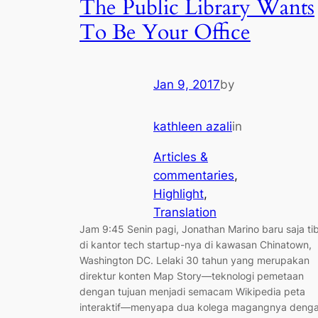
The Public Library Wants
To Be Your Office
Jan 9, 2017
by
kathleen azali
in
Articles &
commentaries
, 
Highlight
, 
Translation
Jam 9:45 Senin pagi, Jonathan Marino baru saja ti
di kantor tech startup-nya di kawasan Chinatown,
Washington DC. Lelaki 30 tahun yang merupakan
direktur konten Map Story—teknologi pemetaan
dengan tujuan menjadi semacam Wikipedia peta
interaktif—menyapa dua kolega magangnya deng