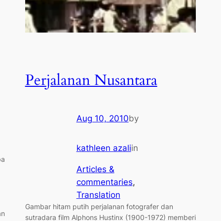
Perjalanan Nusantara
Aug 10, 2010
by
kathleen azali
in
ba
Articles &
commentaries
, 
Translation
Gambar hitam putih perjalanan fotografer dan
an
sutradara film Alphons Hustinx (1900-1972) memberi