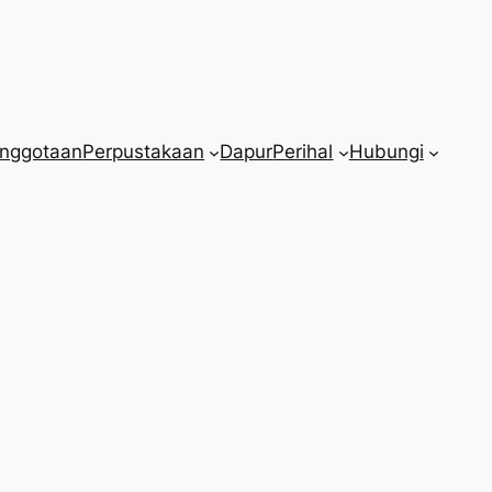
nggotaan
Perpustakaan
Dapur
Perihal
Hubungi