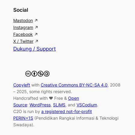
Social
Mastodon
Instagram
Facebook
X / Twitter
Dukung / Support
Copyleft
with
Creative Commons BY-NC-SA 4.0
, 2008
– 2025, some rights reserved.
Handcrafted with ♥ Free &
Open
Source
:
WordPress
,
SLiMS
, and
VSCodium
.
C2O is run by
a registered not-for-profit
PERIN+1S
(Pendidikan Rangkai Informasi & Teknologi
Swadaya).