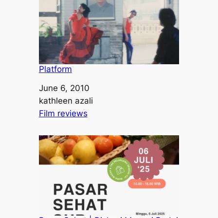
Platform
Date
June 6, 2010
Author
kathleen azali
In relation to
Film reviews