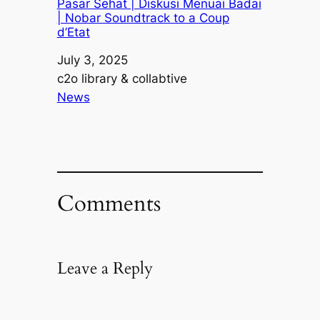
Pasar Sehat | Diskusi Menuai Badai
| Nobar Soundtrack to a Coup
d’Etat
Date
July 3, 2025
Author
c2o library & collabtive
In relation to
News
Comments
Leave a Reply