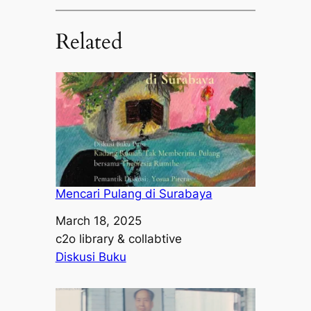
Related
Mencari Pulang di Surabaya
Date
March 18, 2025
Author
c2o library & collabtive
In relation to
Diskusi Buku