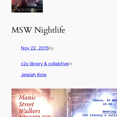
MSW Nightlife
Nov 22, 2015
by
c2o library & collabtive
in
Jelajah Kota