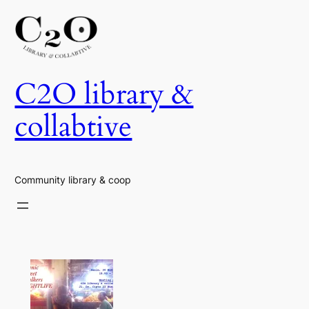
Skip
to
content
C2O library &
collabtive
Community library & coop