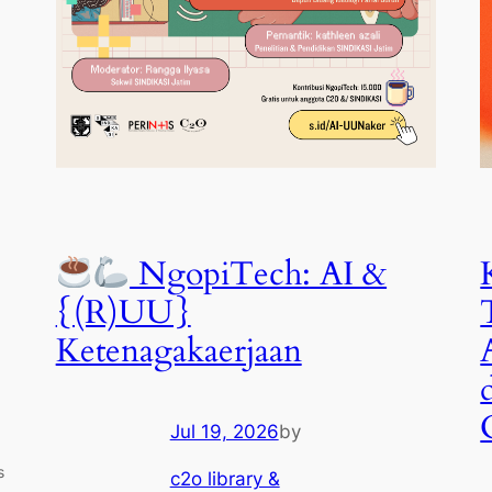
NgopiTech: AI &
{(R)UU}
Ketenagakaerjaan
Jul 19, 2026
by
s
c2o library &