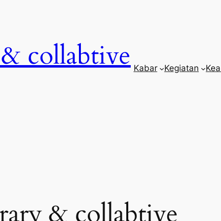
& collabtive
Kabar
Kegiatan
Kea
rary & collabtive