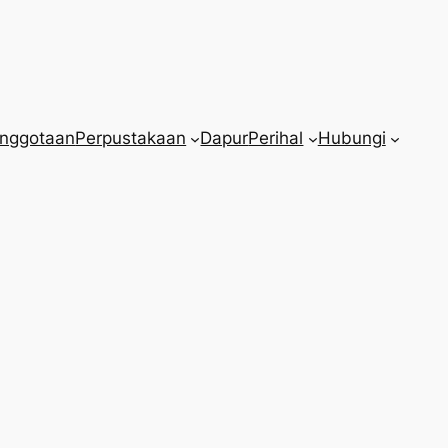
nggotaan
Perpustakaan
Dapur
Perihal
Hubungi