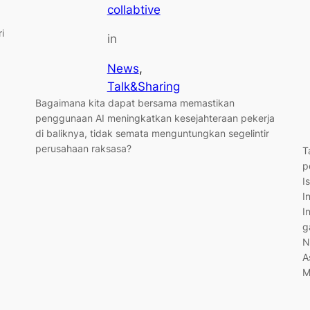
collabtive
i
in
News
, 
Talk&Sharing
Bagaimana kita dapat bersama memastikan
penggunaan AI meningkatkan kesejahteraan pekerja
di baliknya, tidak semata menguntungkan segelintir
perusahaan raksasa?
T
p
I
I
I
g
N
A
M