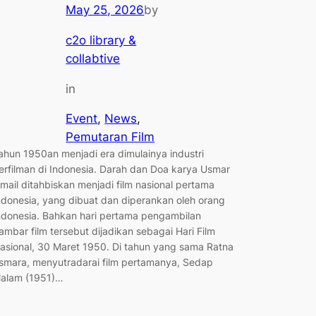
May 25, 2026
by
c2o library &
collabtive
in
Event
, 
News
, 
Pemutaran Film
ahun 1950an menjadi era dimulainya industri
erfilman di Indonesia. Darah dan Doa karya Usmar
smail ditahbiskan menjadi film nasional pertama
ndonesia, yang dibuat dan diperankan oleh orang
ndonesia. Bahkan hari pertama pengambilan
ambar film tersebut dijadikan sebagai Hari Film
asional, 30 Maret 1950. Di tahun yang sama Ratna
smara, menyutradarai film pertamanya, Sedap
alam (1951)…