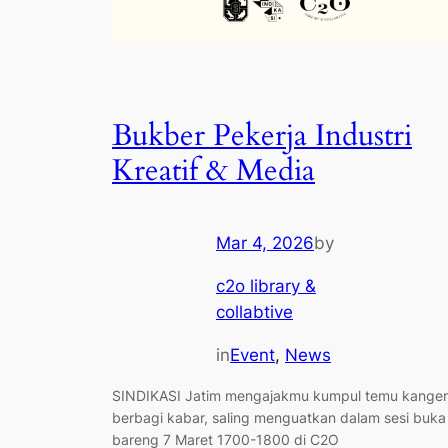
Bukber Pekerja Industri
Kreatif & Media
Mar 4, 2026
by
c2o library &
collabtive
in
Event
, 
News
SINDIKASI Jatim mengajakmu kumpul temu kangen
berbagi kabar, saling menguatkan dalam sesi buka
bareng 7 Maret 1700-1800 di C2O