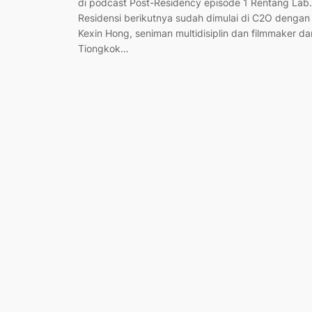
di podcast Post-Residency episode 1 Rentang Lab.
Residensi berikutnya sudah dimulai di C2O dengan
Kexin Hong, seniman multidisiplin dan filmmaker dar
Tiongkok…