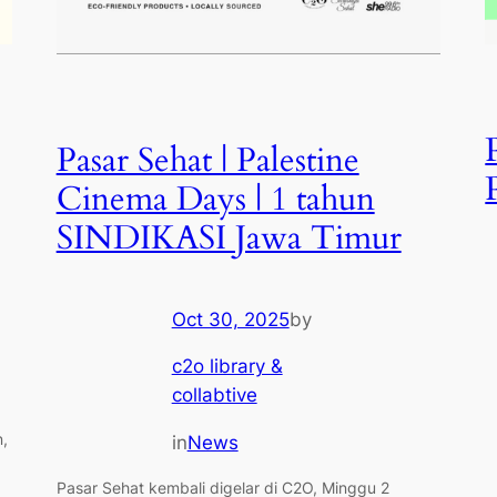
Pasar Sehat | Palestine
Cinema Days | 1 tahun
SINDIKASI Jawa Timur
Oct 30, 2025
by
c2o library &
collabtive
,
in
News
Pasar Sehat kembali digelar di C2O, Minggu 2