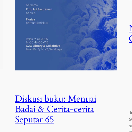
Diskusi buku: Menuai
Badai & Cerita-cerita
J
Seputar 65
G
s