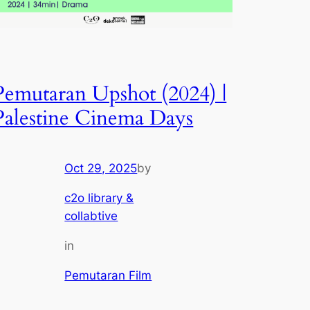
Pemutaran Upshot (2024) |
Palestine Cinema Days
Oct 29, 2025
by
c2o library &
collabtive
in
Pemutaran Film