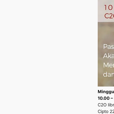
Minggu,
10.00 –
C2O libr
Cipto 2