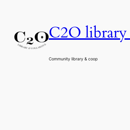
Skip
to
content
C2O library 
Community library & coop