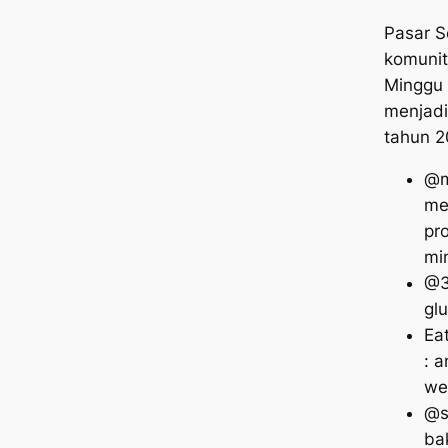
Pasar S
komunit
Minggu 
menjadi
tahun 2
@m
me
pro
mi
@3
glu
Ea
: a
we
@s
ba