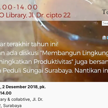
Te
S
e
a
r
c
h
 2 Desember 2018, pk.
 14.00
ary & collabtive, Jl. Dr.
2, Surabaya