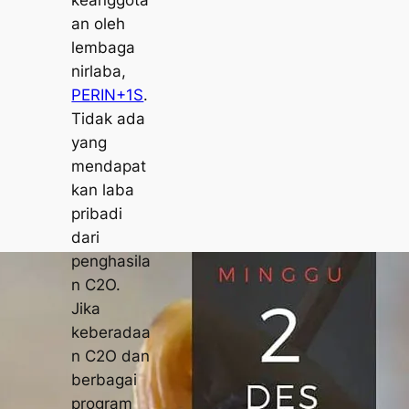
keanggota
an oleh
lembaga
nirlaba,
PERIN+1S
.
Tidak ada
yang
mendapat
kan laba
pribadi
dari
penghasila
n C2O.
Jika
keberadaa
n C2O dan
berbagai
program