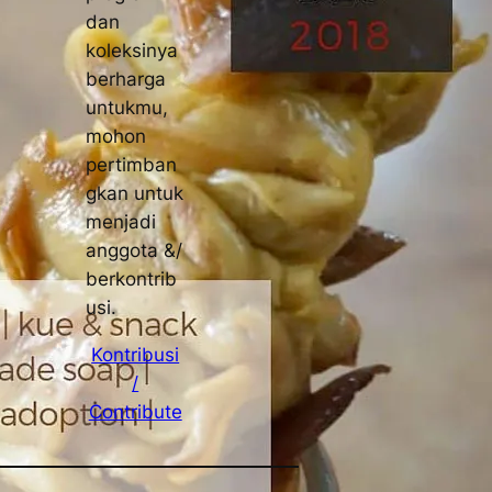
dan
koleksinya
berharga
untukmu,
mohon
pertimban
gkan untuk
menjadi
anggota &/
berkontrib
usi.
Kontribusi
/
Contribute