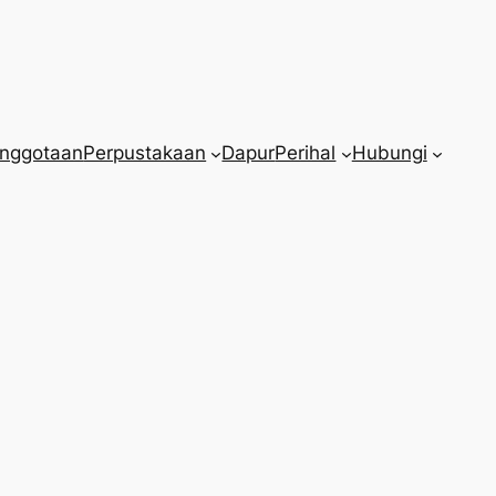
nggotaan
Perpustakaan
Dapur
Perihal
Hubungi