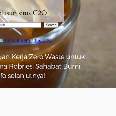
lusuri situs C2O
Search
Arsip & peta situs C2O