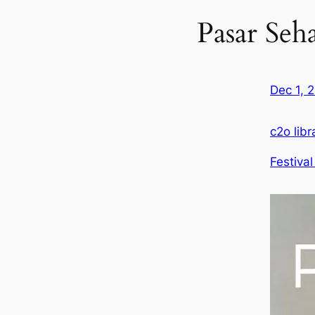
Pasar Seh
Dec 1, 
c2o libr
Festival