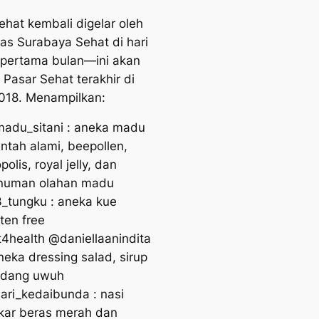
ehat kembali digelar oleh
as Surabaya Sehat di hari
pertama bulan—ini akan
 Pasar Sehat terakhir di
018. Menampilkan:
adu_sitani : aneka madu
ntah alami, beepollen,
polis, royal jelly, dan
numan olahan madu
_tungku : aneka kue
ten free
t4health @daniellaanindita
neka dressing salad, sirup
dang uwuh
ari_kedaibunda : nasi
kar beras merah dan