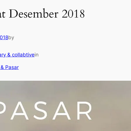
at Desember 2018
2018
by
ary & collabtive
in
 & Pasar