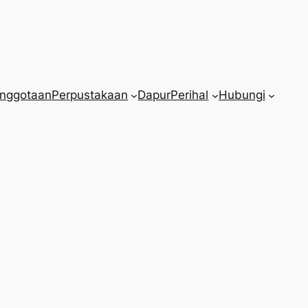
nggotaan
Perpustakaan
Dapur
Perihal
Hubungi