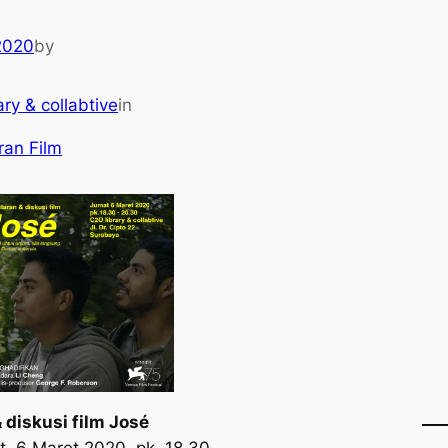
2020
by
ary & collabtive
in
an Film
 diskusi film José