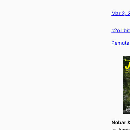
Mar 2, 
c2o libr
Pemutar
Nobar &