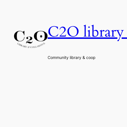
Skip
to
content
C2O library 
Community library & coop