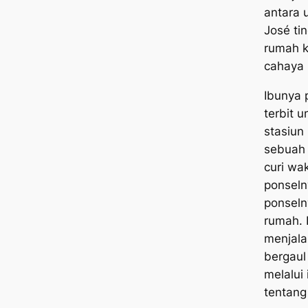
antara 
José ti
rumah k
cahaya 
Ibunya 
terbit u
stasiun
sebuah 
curi wa
ponseln
ponseln
rumah. D
menjala
bergaul
melalui
tentang