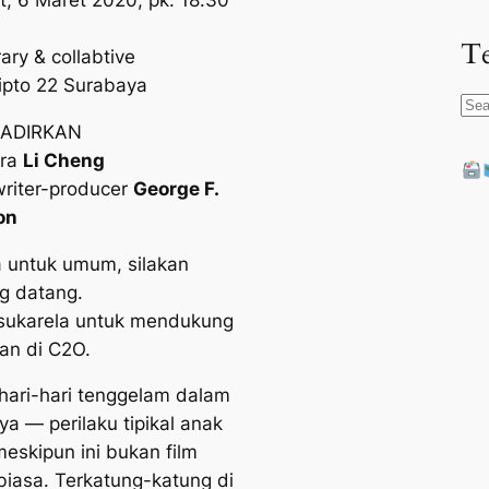
, 6 Maret 2020, pk. 18.30
Te
ary & collabtive
Cipto 22 Surabaya
S
ADIRKAN
e
ara
Li Cheng
a
riter-producer
George F.
r
on
c
h
 untuk umum, silakan
g datang.
sukarela untuk mendukung
tan di C2O.
hari-hari tenggelam dalam
ya — perilaku tipikal anak
eskipun ini bukan film
biasa. Terkatung-katung di