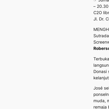
☞ Jumat
– 20.30
C2O libr
Jl. Dr. 
MENGH
Sutrad
Screenw
Robers
Terbuka
langsun
Donasi 
kelanju
José se
ponseln
muda, m
remaja 