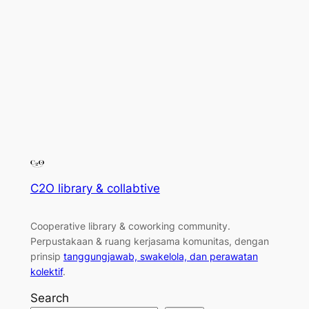
C2O library & collabtive
Cooperative library & coworking community
.
Perpustakaan & ruang kerjasama komunitas, dengan
prinsip
tanggungjawab, swakelola, dan perawatan
kolektif
.
Search