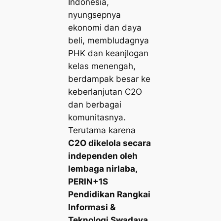
Indonesia,
nyungsepnya
ekonomi dan daya
beli, membludagnya
PHK dan keanjlogan
kelas menengah,
berdampak besar ke
keberlanjutan C2O
dan berbagai
komunitasnya.
Terutama karena
C2O dikelola secara
independen oleh
lembaga nirlaba,
PERIN+1S
Pendidikan Rangkai
Informasi &
Teknologi Swadaya.