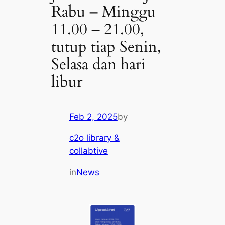
Rabu – Minggu
11.00 – 21.00,
tutup tiap Senin,
Selasa dan hari
libur
Feb 2, 2025
by
c2o library &
collabtive
in
News