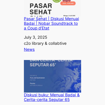
Pasar Sehat | Diskusi Menuai
Badai | Nobar Soundtrack to
a Coup d’Etat
Date
July 3, 2025
Author
c2o library & collabtive
In relation to
News
Diskusi buku: Menuai Badai &
Cerita-cerita Seputar 65