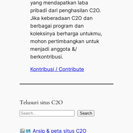
yang mendapatkan laba
pribadi dari penghasilan C2O.
Jika keberadaan C2O dan
berbagai program dan
koleksinya berharga untukmu,
mohon pertimbangkan untuk
menjadi anggota &/
berkontribusi.
Kontribusi / Contribute
Telusuri situs C2O
S
Search
e
a
Arsip & peta situs C2O