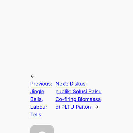
←
Previous:
Next:
Diskusi
Jingle
publik: Solusi Palsu
Bells,
Co-firing Biomassa
Labour
di PLTU Paiton
→
Tells