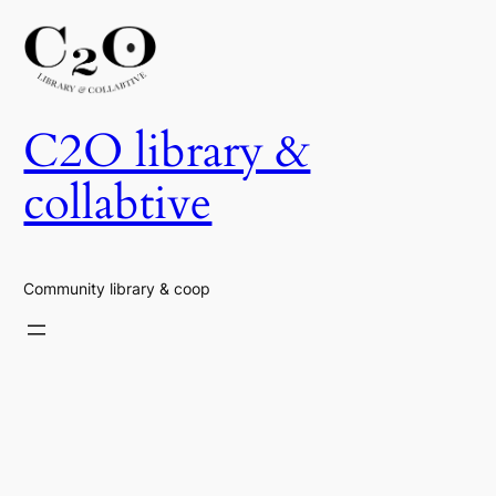
Skip
to
content
C2O library &
collabtive
Community library & coop