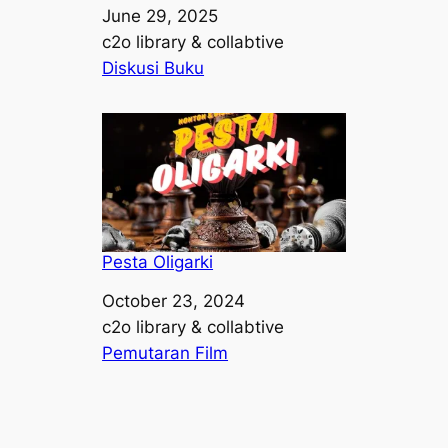
Date
June 29, 2025
Author
c2o library & collabtive
In relation to
Diskusi Buku
Pesta Oligarki
Date
October 23, 2024
Author
c2o library & collabtive
In relation to
Pemutaran Film