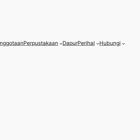
nggotaan
Perpustakaan
Dapur
Perihal
Hubungi