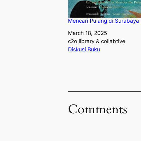
Mencari Pulang di Surabaya
Date
March 18, 2025
Author
c2o library & collabtive
In relation to
Diskusi Buku
Comments