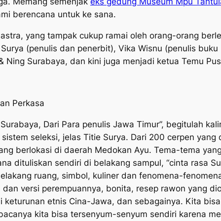
juga. Memang semenjak
eks gedung Museum Mpu Tantula
ami berencana untuk ke sana.
astra, yang tampak cukup ramai oleh orang-orang be
 Surya (penulis dan penerbit), Vika Wisnu (penulis buku
 Ning Surabaya, dan kini juga menjadi ketua Temu Pu
rian Perkasa
rabaya, Dari Para penulis Jawa Timur”, begitulah kal
sistem seleksi, jelas Titie Surya. Dari 200 cerpen yan
 yang berlokasi di daerah Medokan Ayu. Tema-tema yang
a dituliskan sendiri di belakang sampul, “cinta rasa S
lakang ruang, simbol, kuliner dan fenomena-fenomena 
)
dan versi perempuannya,
bonita
, resep rawon yang dio
 keturunan etnis Cina-Jawa, dan sebagainya. Kita bisa 
mbacanya kita bisa tersenyum-senyum sendiri karena 