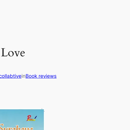
 Love
collabtive
in
Book reviews