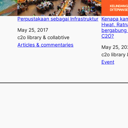
Perpustakaan sebagai Infrastruktur
Kenapa kam
Hwat, Ratn
Date
May 25, 2017
bergabung 
C2O?
Author
c2o library & collabtive
In relation to
Articles & commentaries
Date
May 25, 20
Author
c2o library 
In relation t
Event