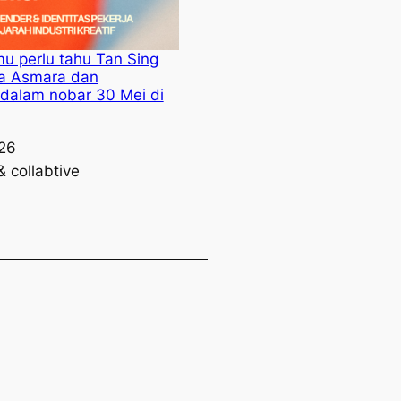
u perlu tahu Tan Sing
a Asmara dan
dalam nobar 30 Mei di
26
& collabtive
o