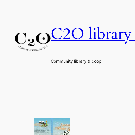
Skip
to
content
C2O library 
Community library & coop