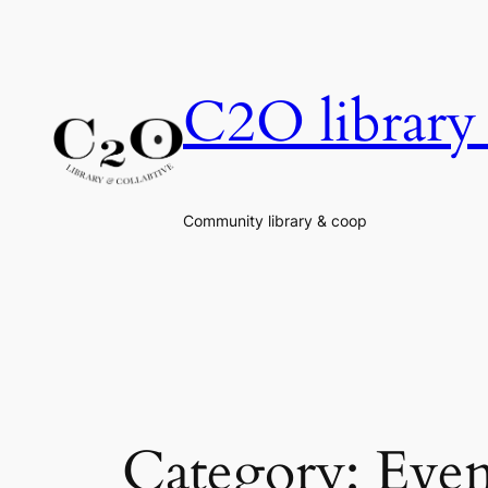
Skip
to
content
C2O library 
Community library & coop
Category:
Even