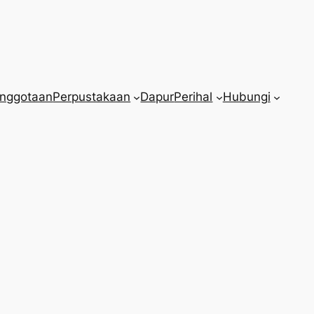
nggotaan
Perpustakaan
Dapur
Perihal
Hubungi