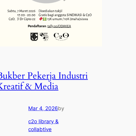
Bukber Pekerja Industri
Kreatif & Media
Mar 4, 2026
by
c2o library &
collabtive