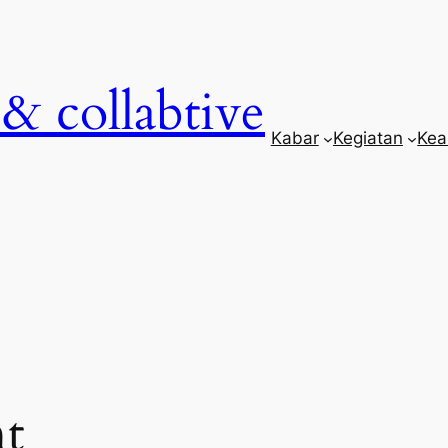
& collabtive
Kabar
Kegiatan
Kea
t