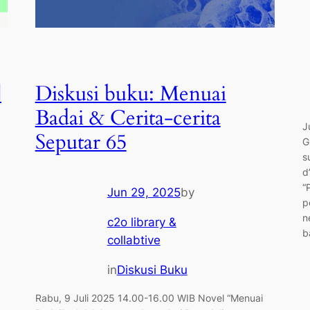
|
Diskusi buku: Menuai
Badai & Cerita-cerita
J
Seputar 65
G
s
d
“
Jun 29, 2025
by
p
n
c2o library &
b
collabtive
in
Diskusi Buku
Rabu, 9 Juli 2025 14.00-16.00 WIB Novel “Menuai