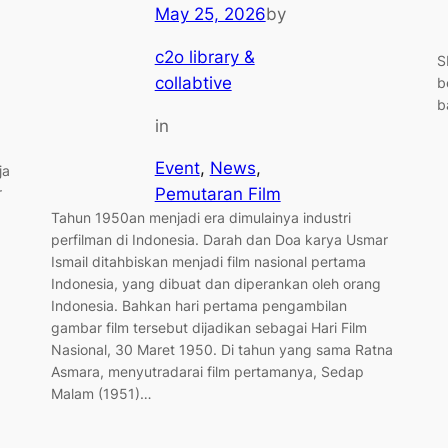
May 25, 2026
by
c2o library &
S
collabtive
b
b
in
Event
, 
News
, 
ja
r
Pemutaran Film
Tahun 1950an menjadi era dimulainya industri
perfilman di Indonesia. Darah dan Doa karya Usmar
Ismail ditahbiskan menjadi film nasional pertama
Indonesia, yang dibuat dan diperankan oleh orang
Indonesia. Bahkan hari pertama pengambilan
gambar film tersebut dijadikan sebagai Hari Film
Nasional, 30 Maret 1950. Di tahun yang sama Ratna
Asmara, menyutradarai film pertamanya, Sedap
Malam (1951)…