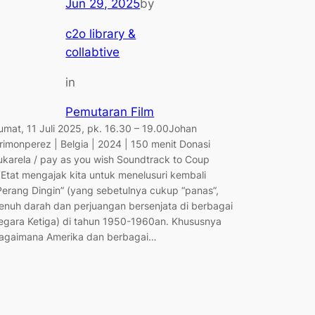
Jun 29, 2025
by
c2o library &
collabtive
in
Pemutaran Film
umat, 11 Juli 2025, pk. 16.30 – 19.00Johan
rimonperez | Belgia | 2024 | 150 menit Donasi
ukarela / pay as you wish Soundtrack to Coup
’Etat mengajak kita untuk menelusuri kembali
Perang Dingin” (yang sebetulnya cukup “panas”,
enuh darah dan perjuangan bersenjata di berbagai
egara Ketiga) di tahun 1950-1960an. Khususnya
agaimana Amerika dan berbagai…