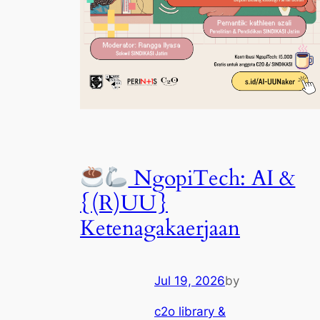
NgopiTech: AI &
{(R)UU}
Ketenagakaerjaan
Jul 19, 2026
by
c2o library &