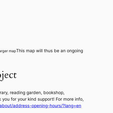
This map will thus be an ongoing
larger map
ject
brary, reading garden, bookshop,
you for your kind support! For more info,
et/about/address-opening-hours/?lang=en