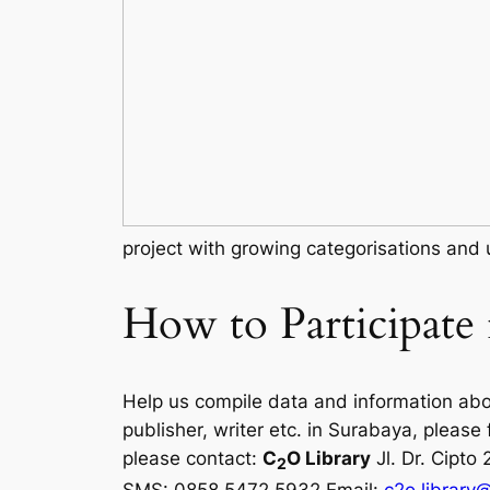
project with growing categorisations and 
How to Participate
Help us compile data and information abou
publisher, writer etc. in Surabaya, please f
please contact:
C
O Library
Jl. Dr. Cipt
2
SMS: 0858 5472 5932 Email:
c2o.librar