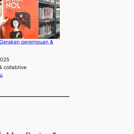
 Gerakan perempuan &
2025
& collabtive
o
ku