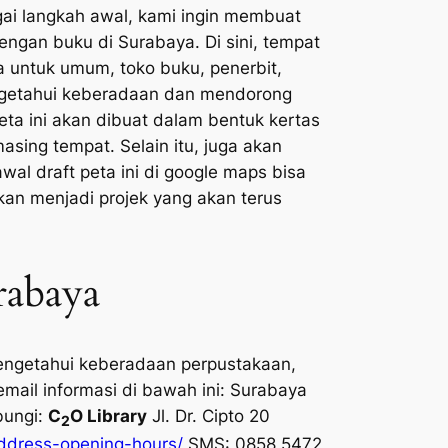
ai langkah awal, kami ingin membuat
gan buku di Surabaya. Di sini, tempat
 untuk umum, toko buku, penerbit,
engetahui keberadaan dan mendorong
eta ini akan dibuat dalam bentuk kertas
sing tempat. Selain itu, juga akan
al draft peta ini di google maps bisa
akan menjadi projek yang akan terus
rabaya
engetahui keberadaan perpustakaan,
email informasi di bawah ini:
Surabaya
bungi:
C
O Library
Jl. Dr. Cipto 20
2
/address-opening-hours/
SMS: 0858 5472