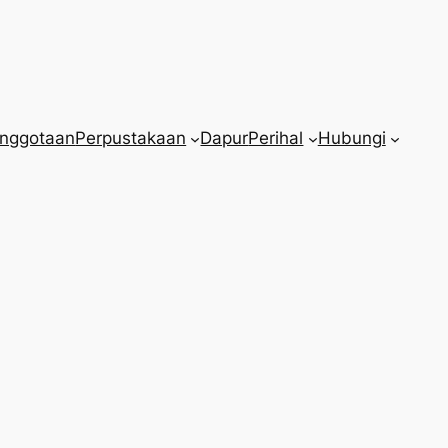
nggotaan
Perpustakaan
Dapur
Perihal
Hubungi