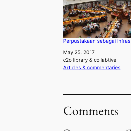
Perpustakaan sebagai Infras
Date
May 25, 2017
Author
c2o library & collabtive
In relation to
Articles & commentaries
Comments