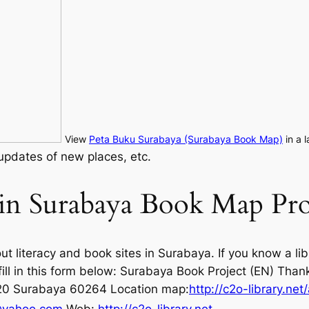
View
Peta Buku Surabaya (Surabaya Book Map)
in a 
updates of new places, etc.
 in Surabaya Book Map Pro
t literacy and book sites in Surabaya. If you know a li
ill in this form below:
Surabaya Book Project (EN)
Thank 
o 20 Surabaya 60264 Location map:
http://c2o-library.n
y@yahoo.com
Web:
http://c2o-library.net