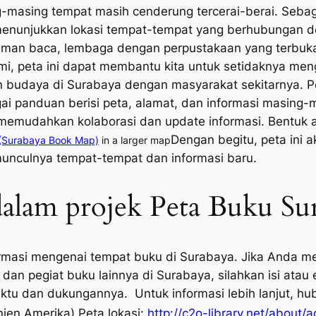
-masing tempat masih cenderung tercerai-berai. Sebag
enunjukkan lokasi tempat-tempat yang berhubungan den
taman baca, lembaga dengan perpustakaan yang terbuka
ami, peta ini dapat membantu kita untuk setidaknya m
dan budaya di Surabaya dengan masyarakat sekitarnya. P
panduan berisi peta, alamat, dan informasi masing-ma
 memudahkan kolaborasi dan update informasi. Bentuk aw
Dengan begitu, peta ini 
(Surabaya Book Map)
in a larger map
munculnya tempat-tempat dan informasi baru.
 dalam projek Peta Buku Su
rmasi mengenai tempat buku di Surabaya. Jika Anda m
 dan pegiat buku lainnya di Surabaya, silahkan isi atau 
ktu dan dukungannya. Untuk informasi lebih lanjut, hu
jen Amerika) Peta lokasi:
http://c2o-library.net/about