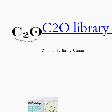
Skip
to
content
C2O library 
Community library & coop