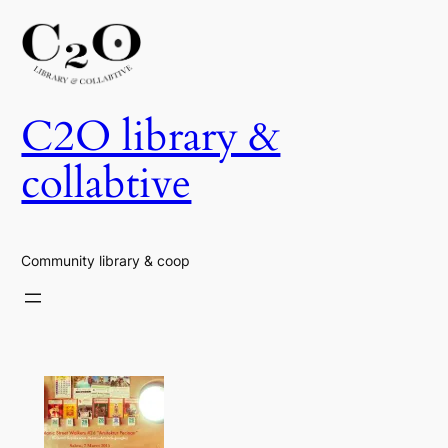
Skip
to
content
C2O library &
collabtive
Community library & coop