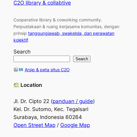
C2O library & collabtive
Cooperative library & coworking community
.
Perpustakaan & ruang kerjasama komunitas, dengan
prinsip
tanggungjawab, swakelola, dan perawatan
kolektif
.
Search
Search
Arsip & peta situs C2O
Location
Jl. Dr. Cipto 22 (
panduan / guide
)
Kel. Dr. Sutomo, Kec. Tegalsari
Surabaya, Indonesia 60264
Open Street Map
/
Google Map