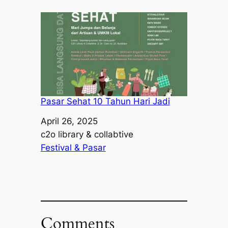
Pasar Sehat 10 Tahun Hari Jadi
Date
April 26, 2025
Author
c2o library & collabtive
In relation to
Festival & Pasar
Comments