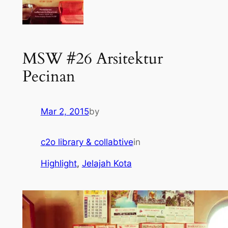
MSW #26 Arsitektur
Pecinan
Mar 2, 2015
by
c2o library & collabtive
in
Highlight
, 
Jelajah Kota