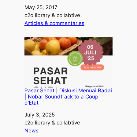
Date
May 25, 2017
Author
c2o library & collabtive
In relation to
Articles & commentaries
Pasar Sehat | Diskusi Menuai Badai
| Nobar Soundtrack to a Coup
d’Etat
Date
July 3, 2025
Author
c2o library & collabtive
In relation to
News