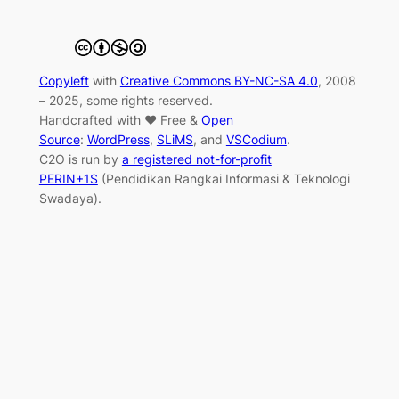
Copyleft
with
Creative Commons BY-NC-SA 4.0
, 2008
– 2025, some rights reserved.
Handcrafted with ♥ Free &
Open
Source
:
WordPress
,
SLiMS
, and
VSCodium
.
C2O is run by
a registered not-for-profit
PERIN+1S
(Pendidikan Rangkai Informasi & Teknologi
Swadaya).