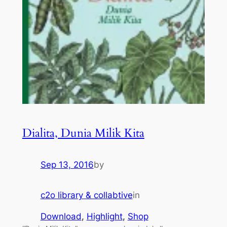
Dialita, Dunia Milik Kita
Sep 13, 2016
by
c2o library & collabtive
in
Download
, 
Highlight
, 
Shop