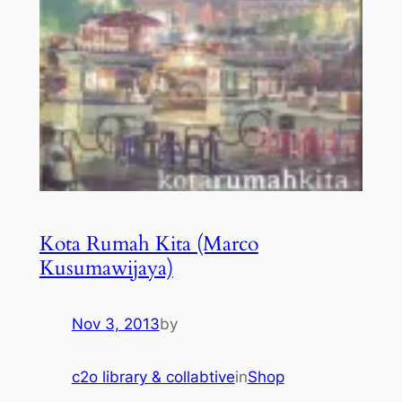
Kota Rumah Kita (Marco
Kusumawijaya)
Nov 3, 2013
by
c2o library & collabtive
in
Shop