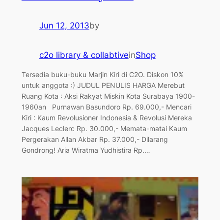
Jun 12, 2013
by
c2o library & collabtive
in
Shop
Tersedia buku-buku Marjin Kiri di C2O. Diskon 10%
untuk anggota :) JUDUL PENULIS HARGA Merebut
Ruang Kota : Aksi Rakyat Miskin Kota Surabaya 1900-
1960an Purnawan Basundoro Rp. 69.000,- Mencari
Kiri : Kaum Revolusioner Indonesia & Revolusi Mereka
Jacques Leclerc Rp. 30.000,- Memata-matai Kaum
Pergerakan Allan Akbar Rp. 37.000,- Dilarang
Gondrong! Aria Wiratma Yudhistira Rp.…