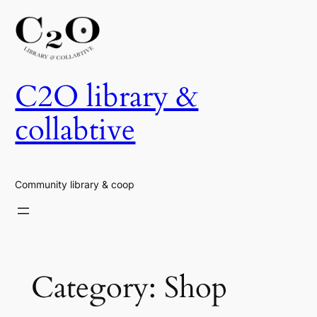
Skip
to
content
C2O library &
collabtive
Community library & coop
Category:
Shop