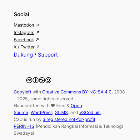
Social
Mastodon
Instagram
Facebook
X / Twitter
Dukung / Support
Copyleft
with
Creative Commons BY-NC-SA 4.0
, 2008
– 2025, some rights reserved.
Handcrafted with ♥ Free &
Open
Source
:
WordPress
,
SLiMS
, and
VSCodium
.
C2O is run by
a registered not-for-profit
PERIN+1S
(Pendidikan Rangkai Informasi & Teknologi
Swadaya).