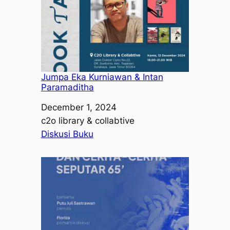
Jumpa Eka Kurniawan & Intan
Paramaditha
Date
December 1, 2024
Author
c2o library & collabtive
In relation to
Diskusi Buku