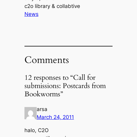
Author
c2o library & collabtive
In relation to
News
Comments
12 responses to “Call for
submissions: Postcards from
Bookworms”
arsa
March 24, 2011
halo, C2O