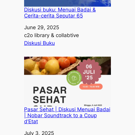
Diskusi buku: Menuai Badai &
Cerita-cerita Seputar 65
Date
June 29, 2025
Author
c2o library & collabtive
In relation to
Diskusi Buku
Pasar Sehat | Diskusi Menuai Badai
| Nobar Soundtrack to a Coup
d’Etat
Date
July 3, 2025