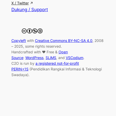
X / Twitter
Dukung / Support
Copyleft
with
Creative Commons BY-NC-SA 4.0
, 2008
– 2025, some rights reserved.
Handcrafted with ♥ Free &
Open
Source
:
WordPress
,
SLiMS
, and
VSCodium
.
C2O is run by
a registered not-for-profit
PERIN+1S
(Pendidikan Rangkai Informasi & Teknologi
Swadaya).