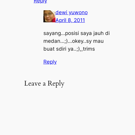
Reply
dewi yuwono
April 8, 2011
sayang…posisi saya jauh di
medan…;)…okey..sy mau
buat sdiri ya..;),,trims
Reply
Leave a Reply