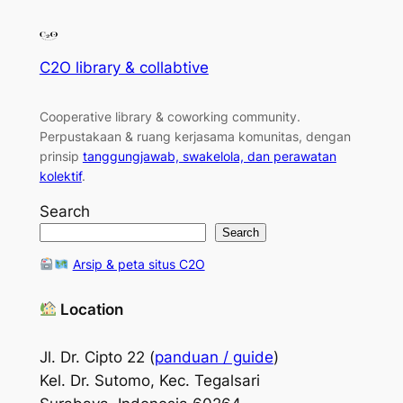
C2O library & collabtive
Cooperative library & coworking community
.
Perpustakaan & ruang kerjasama komunitas, dengan
prinsip
tanggungjawab, swakelola, dan perawatan
kolektif
.
Search
Search
Arsip & peta situs C2O
Location
Jl. Dr. Cipto 22 (
panduan / guide
)
Kel. Dr. Sutomo, Kec. Tegalsari