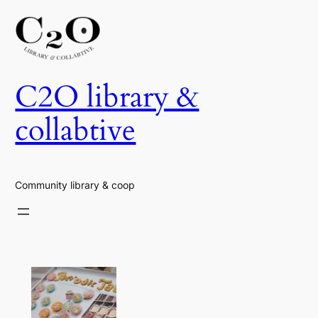
Skip
to
content
C2O library &
collabtive
Community library & coop