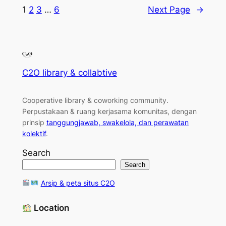
1
2
3
…
6
Next Page
→
C2O library & collabtive
Cooperative library & coworking community
.
Perpustakaan & ruang kerjasama komunitas, dengan
prinsip
tanggungjawab, swakelola, dan perawatan
kolektif
.
Search
Search
Arsip & peta situs C2O
Location