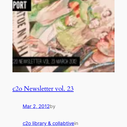
c2o Newsletter vol. 23
Mar 2, 2012
by
c2o library & collabtive
in