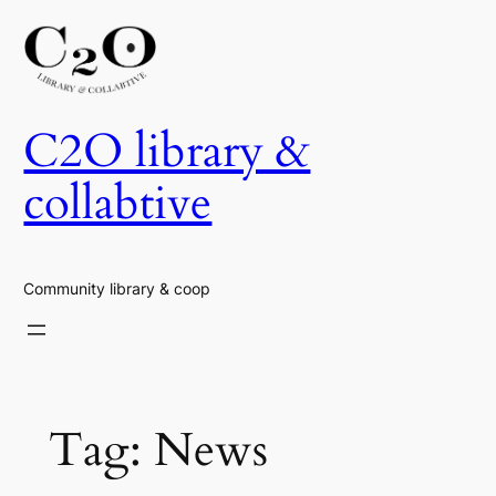
Skip
to
content
C2O library &
collabtive
Community library & coop
Tag:
News