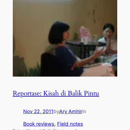
Reportase: Kisah di Balik Pintu
Nov 22, 2011
by
Ary Amhir
in
Book reviews
, 
Field notes