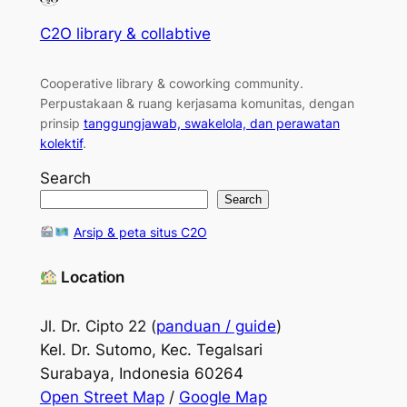
C2O library & collabtive
Cooperative library & coworking community
.
Perpustakaan & ruang kerjasama komunitas, dengan
prinsip
tanggungjawab, swakelola, dan perawatan
kolektif
.
Search
Search
Arsip & peta situs C2O
Location
Jl. Dr. Cipto 22 (
panduan / guide
)
Kel. Dr. Sutomo, Kec. Tegalsari
Surabaya, Indonesia 60264
Open Street Map
/
Google Map