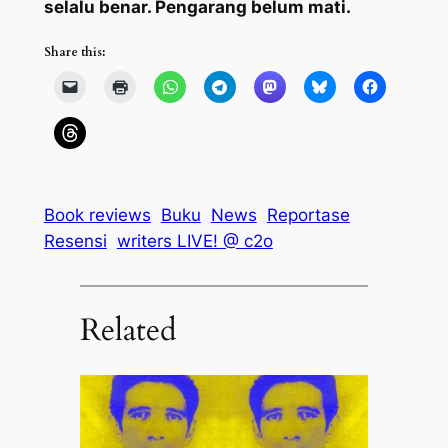
selalu benar. Pengarang belum mati.
Share this:
Book reviews
Buku
News
Reportase
Resensi
writers LIVE! @ c2o
Related