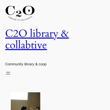
Skip
to
content
C2O library &
collabtive
Community library & coop