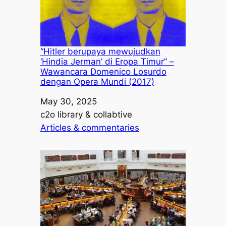
“Hitler berupaya mewujudkan
‘Hindia Jerman’ di Eropa Timur” –
Wawancara Domenico Losurdo
dengan Opera Mundi (2017)
Date
May 30, 2025
Author
c2o library & collabtive
In relation to
Articles & commentaries