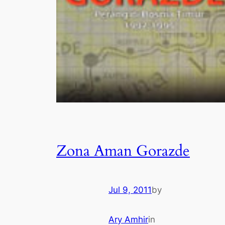
Zona Aman Gorazde
Jul 9, 2011
by
Ary Amhir
in