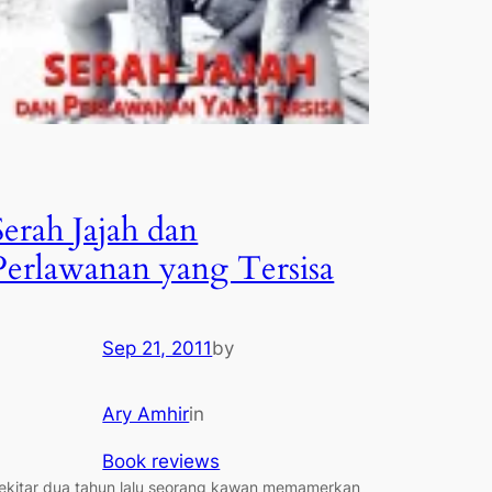
Serah Jajah dan
Perlawanan yang Tersisa
Sep 21, 2011
by
Ary Amhir
in
Book reviews
ekitar dua tahun lalu seorang kawan memamerkan