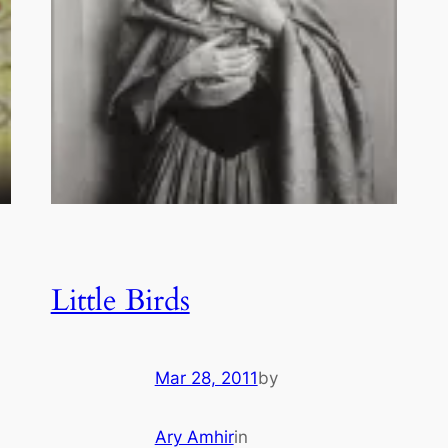
Little Birds
Mar 28, 2011
by
Ary Amhir
in