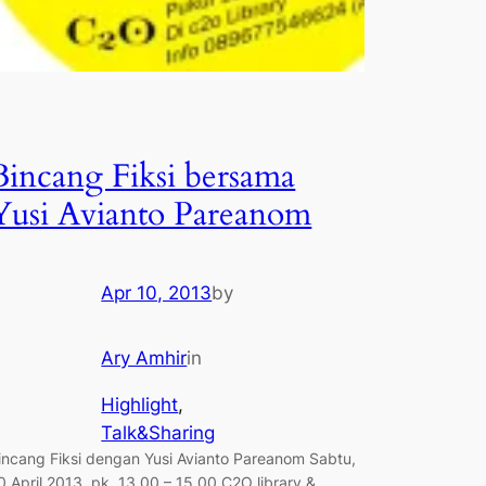
Bincang Fiksi bersama
Yusi Avianto Pareanom
Apr 10, 2013
by
Ary Amhir
in
Highlight
, 
Talk&Sharing
incang Fiksi dengan Yusi Avianto Pareanom Sabtu,
0 April 2013, pk. 13.00 – 15.00 C2O library &