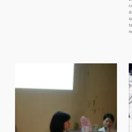
c
d
s
t
n