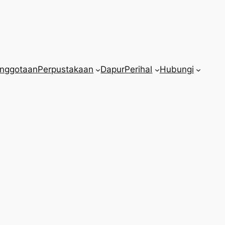
nggotaan
Perpustakaan
Dapur
Perihal
Hubungi