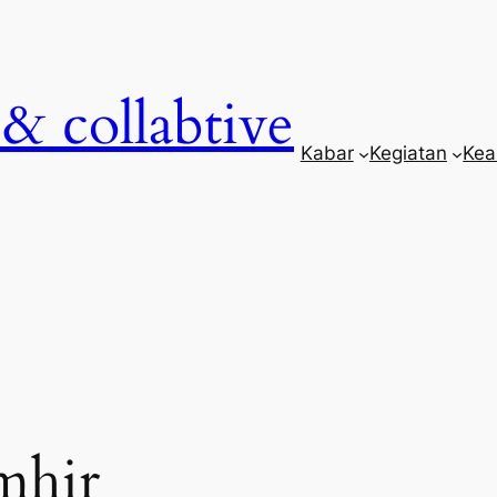
& collabtive
Kabar
Kegiatan
Kea
mhir