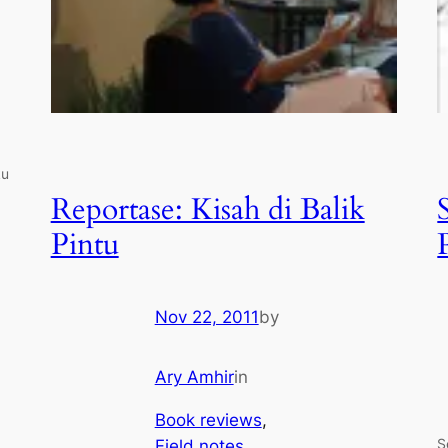
ku
Reportase: Kisah di Balik
,
Pintu
Nov 22, 2011
by
Ary Amhir
in
Book reviews
, 
S
Field notes