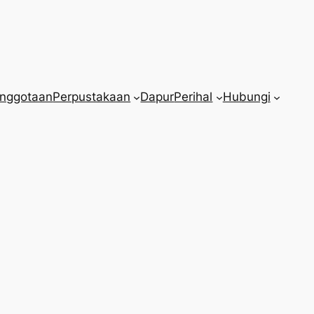
nggotaan
Perpustakaan
Dapur
Perihal
Hubungi