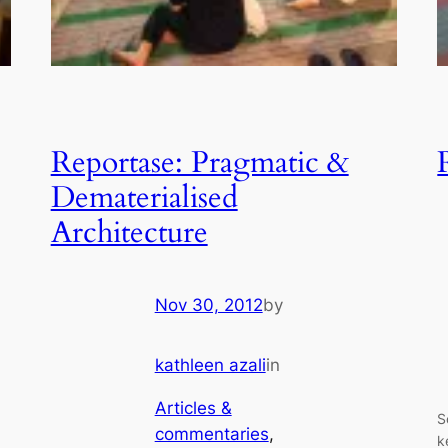
Reportase: Pragmatic &
Dematerialised
Architecture
Nov 30, 2012
by
kathleen azali
in
Articles &
S
commentaries
, 
k