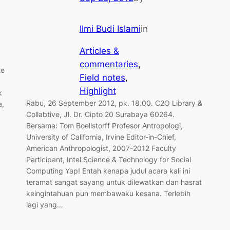
Ilmi Budi Islami
in
Articles &
commentaries
, 
te
Field notes
, 
Highlight
k
Rabu, 26 September 2012, pk. 18.00. C2O Library &
a,
Collabtive, Jl. Dr. Cipto 20 Surabaya 60264.
Bersama: Tom Boellstorff Profesor Antropologi,
University of California, Irvine Editor-in-Chief,
American Anthropologist, 2007-2012 Faculty
Participant, Intel Science & Technology for Social
Computing Yap! Entah kenapa judul acara kali ini
teramat sangat sayang untuk dilewatkan dan hasrat
keingintahuan pun membawaku kesana. Terlebih
lagi yang…