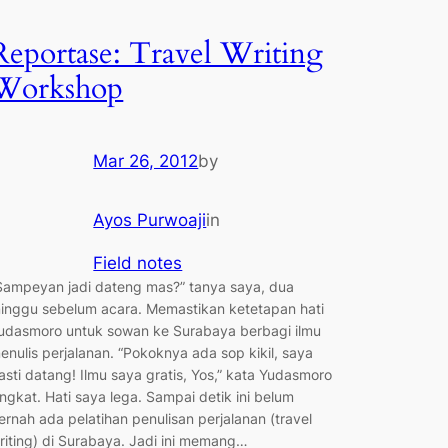
Reportase: Travel Writing
Workshop
Mar 26, 2012
by
Ayos Purwoaji
in
Field notes
Sampeyan jadi dateng mas?” tanya saya, dua
inggu sebelum acara. Memastikan ketetapan hati
udasmoro untuk sowan ke Surabaya berbagi ilmu
enulis perjalanan. “Pokoknya ada sop kikil, saya
asti datang! Ilmu saya gratis, Yos,” kata Yudasmoro
ingkat. Hati saya lega. Sampai detik ini belum
ernah ada pelatihan penulisan perjalanan (travel
riting) di Surabaya. Jadi ini memang…