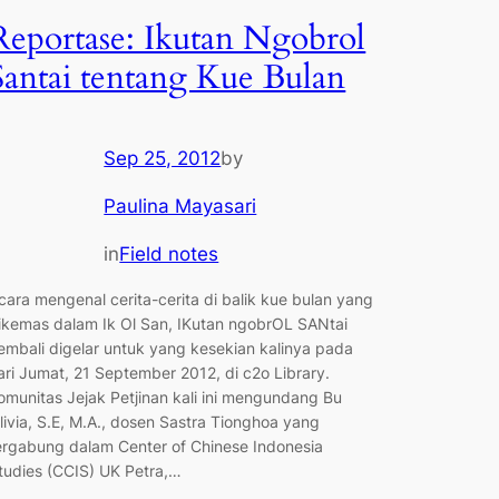
Reportase: Ikutan Ngobrol
Santai tentang Kue Bulan
Sep 25, 2012
by
Paulina Mayasari
in
Field notes
cara mengenal cerita-cerita di balik kue bulan yang
ikemas dalam Ik Ol San, IKutan ngobrOL SANtai
embali digelar untuk yang kesekian kalinya pada
ari Jumat, 21 September 2012, di c2o Library.
omunitas Jejak Petjinan kali ini mengundang Bu
livia, S.E, M.A., dosen Sastra Tionghoa yang
ergabung dalam Center of Chinese Indonesia
tudies (CCIS) UK Petra,…