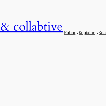
& collabtive
Kabar
Kegiatan
Kea