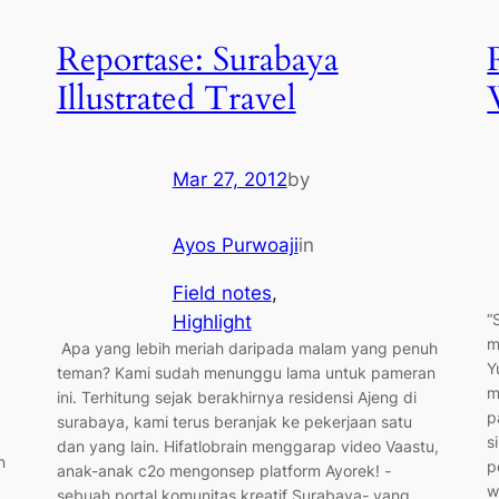
Reportase: Surabaya
Illustrated Travel
Mar 27, 2012
by
Ayos Purwoaji
in
Field notes
, 
“
Highlight
m
Apa yang lebih meriah daripada malam yang penuh
Y
teman? Kami sudah menunggu lama untuk pameran
m
ini. Terhitung sejak berakhirnya residensi Ajeng di
p
surabaya, kami terus beranjak ke pekerjaan satu
s
dan yang lain. Hifatlobrain menggarap video Vaastu,
n
p
anak-anak c2o mengonsep platform Ayorek! -
w
sebuah portal komunitas kreatif Surabaya- yang