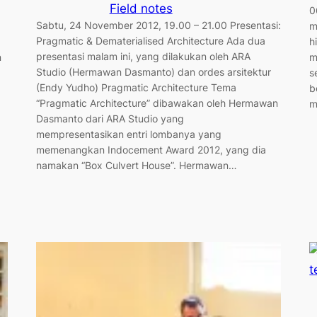
Field notes
0
Sabtu, 24 November 2012, 19.00 – 21.00 Presentasi:
m
Pragmatic & Dematerialised Architecture Ada dua
h
presentasi malam ini, yang dilakukan oleh ARA
n
m
Studio (Hermawan Dasmanto) dan ordes arsitektur
s
(Endy Yudho) Pragmatic Architecture Tema
b
“Pragmatic Architecture” dibawakan oleh Hermawan
m
Dasmanto dari ARA Studio yang
mempresentasikan entri lombanya yang
memenangkan Indocement Award 2012, yang dia
namakan “Box Culvert House”. Hermawan…