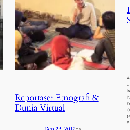
A
d
k
Reportase: Etnografi &
h
K
Dunia Virtual
O
t
S
Sep 28, 2012
by