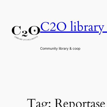
Skip
to
content
C2O library 
Community library & coop
Tag:
Reportase